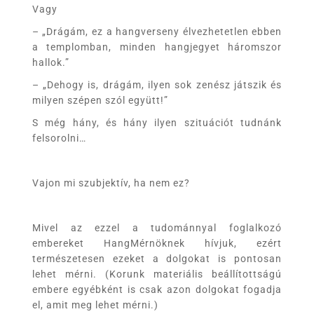
Vagy
– „Drágám, ez a hangverseny élvezhetetlen ebben
a templomban, minden hangjegyet háromszor
hallok.”
– „Dehogy is, drágám, ilyen sok zenész játszik és
milyen szépen szól együtt!”
S még hány, és hány ilyen szituációt tudnánk
felsorolni…
Vajon mi szubjektív, ha nem ez?
Mivel az ezzel a tudománnyal foglalkozó
embereket HangMérnöknek hívjuk, ezért
természetesen ezeket a dolgokat is pontosan
lehet mérni. (Korunk materiális beállítottságú
embere egyébként is csak azon dolgokat fogadja
el, amit meg lehet mérni.)