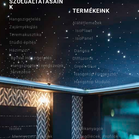
SZOLGÁLTATÁSAIN
K
TERMÉKEINK
Hangszigetelés
Alátétlemezek
Zajárnyékolás
- IsoPlaat
Teremakusztika
- IsoPanel
Stúdió építés
Házimozi
Danosa
Beltéri Hőszigetelés
Diffúzorok
Hangszigetelő rendszerek
Green Glue
tervezése
Hangstop Függesztő
Helyszíni Felmérés
Hangstop Modulo
Kivételezés
Soundaq
Akusztikai felmérés
TERMÉKEINK
TERMÉKEINK
Isotex
Kellékanyagok
- Mennyezeti panelek
- Szegőlécek, Profilok