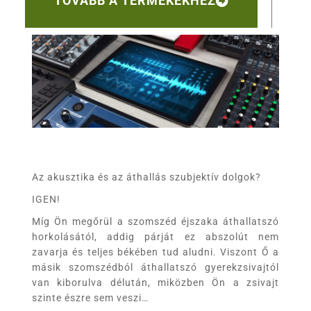
TOVÁBB A TERMÉKEKHEZ
Az akusztika és az áthallás szubjektív dolgok?
IGEN!
Míg Ön megőrül a szomszéd éjszaka áthallatszó
horkolásától, addig párját ez abszolút nem
zavarja és teljes békében tud aludni. Viszont Ő a
másik szomszédból áthallatszó gyerekzsivajtól
van kiborulva délután, miközben Ön a zsivajt
szinte észre sem veszi…