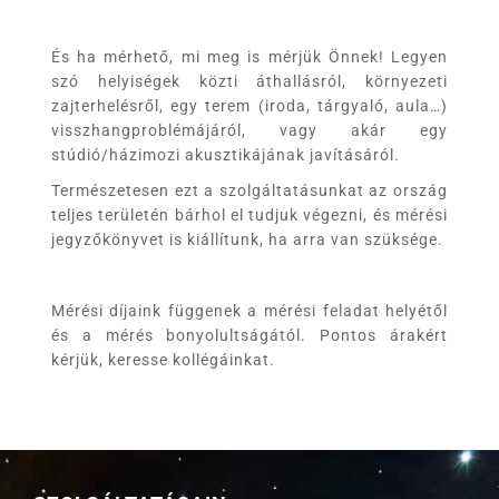
És ha mérhető, mi meg is mérjük Önnek! Legyen
szó helyiségek közti áthallásról, környezeti
zajterhelésről, egy terem (iroda, tárgyaló, aula…)
visszhangproblémájáról, vagy akár egy
stúdió/házimozi akusztikájának javításáról.
Természetesen ezt a szolgáltatásunkat az ország
teljes területén bárhol el tudjuk végezni, és mérési
jegyzőkönyvet is kiállítunk, ha arra van szüksége.
Mérési díjaink függenek a mérési feladat helyétől
és a mérés bonyolultságától. Pontos árakért
kérjük, keresse kollégáinkat.