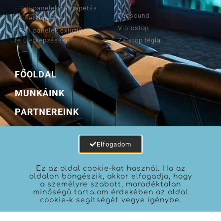
- Fali panelek paírtapétás
Tecsound
felületképzéssel
Vibrostop
- Fali panelek exluzív
felületképzéssel
Zajstop tégla
FŐOLDAL
MUNKÁINK
PARTNEREINK
BLOG
Elfogadom
KAPCSOLAT
Ez az oldal cookie-kat használ. Ha az
oldalon böngészik, akkor elfogadja, hogy
a személyre szabott, maradéktalan
minőségű tartalom érdekében az oldal
cookie-k segítségét vegye igénybe.
OTTOFFICE KFT © 2020 | Adatvédelem