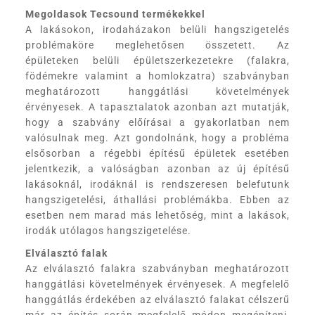
Megoldasok Tecsound termékekkel
A lakásokon, irodaházakon belüli hangszigetelés
problémaköre meglehetősen összetett. Az
épületeken belüli épületszerkezetekre (falakra,
födémekre valamint a homlokzatra) szabványban
meghatározott hanggátlási követelmények
érvényesek. A tapasztalatok azonban azt mutatják,
hogy a szabvány előírásai a gyakorlatban nem
valósulnak meg. Azt gondolnánk, hogy a probléma
elsősorban a régebbi építésű épületek esetében
jelentkezik, a valóságban azonban az új építésű
lakásoknál, irodáknál is rendszeresen belefutunk
hangszigetelési, áthallási problémákba. Ebben az
esetben nem marad más lehetőség, mint a lakások,
irodák utólagos hangszigetelése.
Elválasztó falak
Az elválasztó falakra szabványban meghatározott
hanggátlási követelmények érvényesek. A megfelelő
hanggátlás érdekében az elválasztó falakat célszerű