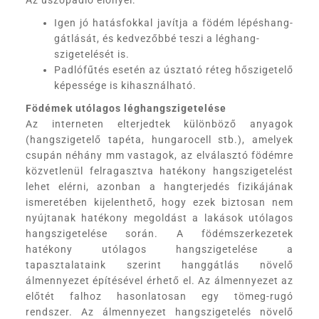
Az úszópadló előnyei:
Igen jó hatásfokkal javítja a födém lépéshang-
gátlását, és kedvezőbbé teszi a léghang-
szigetelését is.
Padlófűtés esetén az úsztató réteg hőszigetelő
képessége is kihasználható.
Födémek utólagos léghangszigetelése
Az interneten elterjedtek különböző anyagok
(hangszigetelő tapéta, hungarocell stb.), amelyek
csupán néhány mm vastagok, az elválasztó födémre
közvetlenül felragasztva hatékony hangszigetelést
lehet elérni, azonban a hangterjedés fizikájának
ismeretében kijelenthető, hogy ezek biztosan nem
nyújtanak hatékony megoldást a lakások utólagos
hangszigetelése során. A födémszerkezetek
hatékony utólagos hangszigetelése a
tapasztalataink szerint hanggátlás növelő
álmennyezet építésével érhető el. Az álmennyezet az
előtét falhoz hasonlatosan egy tömeg-rugó
rendszer. Az álmennyezet hangszigetelés növelő