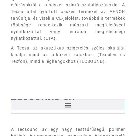
előírásoktól a rendszer szintű szabályozásokig. A
Texsa által gyártott összes terméket az AENOR
tanúsítja, és viseli a CE-jelölést, továbbá a termékek
többsége rendelkezik műszaki megfelelőségi
nyilatkozattal vagy európai megfelelőségi
nyilatkozattal. (ETA).
A Texsa az akusztikus szigetelés széles skáláját
kínálja mind az ütközési zajokhoz: (Texsilen és
Texfon), mind a léghangokhoz (TECSOUND).
TECSOUND SY
A Tecsound SY egy nagy testsűrűségű, polimer