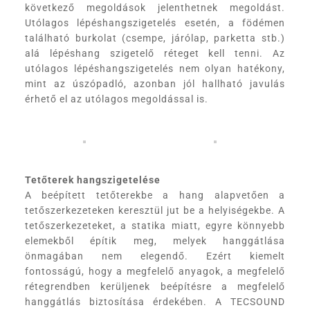
következő megoldások jelenthetnek megoldást.
Utólagos lépéshangszigetelés esetén, a födémen
található burkolat (csempe, járólap, parketta stb.)
alá lépéshang szigetelő réteget kell tenni. Az
utólagos lépéshangszigetelés nem olyan hatékony,
mint az úszópadló, azonban jól hallható javulás
érhető el az utólagos megoldással is.
Tetőterek hangszigetelése
A beépített tetőterekbe a hang alapvetően a
tetőszerkezeteken keresztül jut be a helyiségekbe. A
tetőszerkezeteket, a statika miatt, egyre könnyebb
elemekből építik meg, melyek hanggátlása
önmagában nem elegendő. Ezért kiemelt
fontosságú, hogy a megfelelő anyagok, a megfelelő
rétegrendben kerüljenek beépítésre a megfelelő
hanggátlás biztosítása érdekében. A TECSOUND