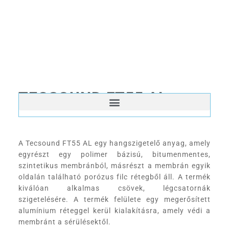
TECSOUND FT55 AL
A Tecsound FT55 AL egy hangszigetelő anyag, amely
egyrészt egy polimer bázisú, bitumenmentes,
szintetikus membránból, másrészt a membrán egyik
oldalán található porózus filc rétegből áll. A termék
kiválóan alkalmas csövek, légcsatornák
szigetelésére. A termék felülete egy megerősített
alumínium réteggel kerül kialakításra, amely védi a
membránt a sérülésektől.