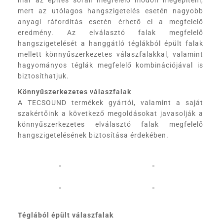
már az építés során megfelelő módon megépíteni,
mert az utólagos hangszigetelés esetén nagyobb
anyagi ráfordítás esetén érhető el a megfelelő
eredmény. Az elválasztó falak megfelelő
hangszigetelését a hanggátló téglákból épült falak
mellett könnyűszerkezetes válaszfalakkal, valamint
hagyományos téglák megfelelő kombinációjával is
biztosíthatjuk.
Könnyűszerkezetes válaszfalak
A TECSOUND termékek gyártói, valamint a saját
szakértőink a következő megoldásokat javasolják a
könnyűszerkezetes elválasztó falak megfelelő
hangszigetelésének biztosítása érdekében.
Téglából épült válaszfalak