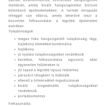
bázisú, bitumenmentes, szintetikus hangszigetelő
membrán, amely kiváló hangszigetelést biztosít
különböző épületelemekben. A termék öntapadó
réteggel van ellátva, amely lehetővé teszi a
közvetlen felhasználást a legtöbb épületelem
esetében.
Tulajdonságok
magas fokú hangszigetelő tulajdonság, lágy,
hajlékony elemekkel kombinálva
hajlékony
jó nyúlási tulajdonságokkal rendelkezik
kezelése, felhasználása egyszerű, akár
egyenetlen felületeken is
jól tapad a legtöbb típusú felülethez
párazáró rétegként is működik
ellenáll a hőmérséklet-ingadozásnak
kiváló öregedésálló tulajdonságokkal
rendelkezik
porladásmentes
Felhasználás