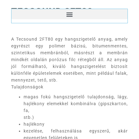
TECSOUND 2FT80
A Tecsound 2FT80 egy hangszigetelő anyag, amely
egyrészt egy polimer bázisú, bitumenmentes,
szintetikus membránból, másrészt a membrán
mindkét oldalán porózus filc rétegből áll. Az anyag
jól formálható, kiváló hangszigetelést biztosít
különféle épületelemek esetében, mint például falak,
mennyezet, tető, stb.
Tulajdonságok
magas fokú hangszigetelő tulajdonság, lágy,
hajlékony elemekkel kombinálva (gipszkarton,
fa,
stb.)
hajlékony
kezelése, felhasználása egyszerű, akár
egyenetlen felületeken is