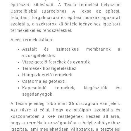
építészeti kihívásait. A Texsa termelési helyszíne
Castellbisbal (Barcelona). A Texsa az építési,
felújítási, forgalmazási és építési munkák ágazatát
szolgálja, a szektorok különféle igényeihez igazított
termékekkel és rendszerekkel.
A cég termékskálája:
Aszfalt és szintetikus membránok a
vízszigeteléshez
Vízszigetelő festékek és gyanták
Termékek hőszigeteléshez
Hangszigetelő termékek
Csatorna és geotextil
Kapcsolódó termékek, kiegészítők és
segédanyagok
A Texsa jelenleg több mint 36 országban van jelen.
Azt tűzte ki célul, hogy az pítőipart szolgálja és
köszönhetően a K+F részlegének, készen áll arra,
hogy a termékeit országonként a helyi zabályokhoz
igazítsa, ami meglehetősen változatos, a tesztelési