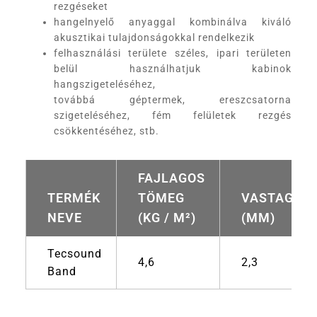
rezgéseket
hangelnyelő anyaggal kombinálva kiváló
akusztikai tulajdonságokkal rendelkezik
felhasználási területe széles, ipari területen
belül használhatjuk kabinok
hangszigeteléséhez,
továbbá géptermek, ereszcsatorna
szigeteléséhez, fém felületek rezgés
csökkentéséhez, stb.
FAJLAGOS
TERMÉK
TÖMEG
VASTAGSÁ
NEVE
(KG / M²)
(MM)
Tecsound
4,6
2,3
Band