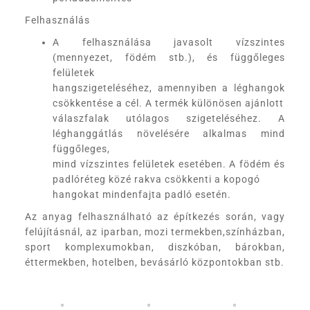
Felhasználás
A felhasználása javasolt vízszintes
(mennyezet, födém stb.), és függőleges
felületek
hangszigeteléséhez, amennyiben a léghangok
csökkentése a cél. A termék különösen ajánlott
válaszfalak utólagos szigeteléséhez. A
léghanggátlás növelésére alkalmas mind
függőleges,
mind vízszintes felületek esetében. A födém és
padlóréteg közé rakva csökkenti a kopogó
hangokat mindenfajta padló esetén.
Az anyag felhasználható az építkezés során, vagy
felújításnál, az iparban, mozi termekben,színházban,
sport komplexumokban, diszkóban, bárokban,
éttermekben, hotelben, bevásárló központokban stb.