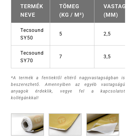
TERMÉK
TÖMEG
VASTAGSÁ
NEVE
(KG / M²)
(MM)
Tecsound
5
2,5
SY50
Tecsound
7
3,5
SY70
*A termék a fentiektől eltérő nagyvastagságban is
beszerezhető. Amennyiben az egyéb vastagságú
anyagok érdeklik, vegye fel a kapcsolatot
kollégánkkal!