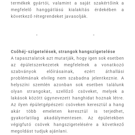
termékek gyártói, valamint a saját szakértőink a
megfelelő hanggátlású kialakítás érdekében a
következő rétegrendeket javasolják.
Csőhéj-szigetelések, strangok hangszigetelése
A tapasztalatok azt mutatják, hogy igen sok esetben
az épületszerkezetek megfelelnek a vonatkozó
szabványok előírásainak, ezért áthallási
problémának elvileg nem szabadna jelentkeznie. A
helyszíni szemlén azonban sok esetben találunk
olyan strangokat, szellőző csöveket, melyek a
lakások között úgynevezett hanghidat hoznak létre.
Az ilyen épületgépészeti csöveken keresztül a hang
akár több emeleten keresztül is terjedhet,
gyakorlatilag akadálymentesen. Az épületekben
végigfutó csövek hangszigetelésére a következő
megoldást tudjuk ajánlani.