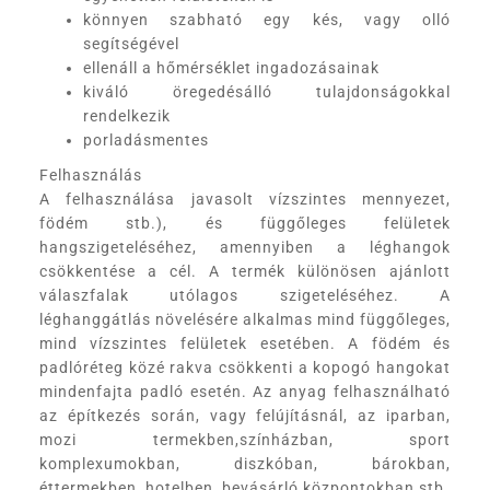
könnyen szabható egy kés, vagy olló
segítségével
ellenáll a hőmérséklet ingadozásainak
kiváló öregedésálló tulajdonságokkal
rendelkezik
porladásmentes
Felhasználás
A felhasználása javasolt vízszintes mennyezet,
födém stb.), és függőleges felületek
hangszigeteléséhez, amennyiben a léghangok
csökkentése a cél. A termék különösen ajánlott
válaszfalak utólagos szigeteléséhez. A
léghanggátlás növelésére alkalmas mind függőleges,
mind vízszintes felületek esetében. A födém és
padlóréteg közé rakva csökkenti a kopogó hangokat
mindenfajta padló esetén. Az anyag felhasználható
az építkezés során, vagy felújításnál, az iparban,
mozi termekben,színházban, sport
komplexumokban, diszkóban, bárokban,
éttermekben, hotelben, bevásárló központokban stb.