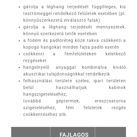
gátolja a léghang terjedését függőleges, kis
testtömeggel rendelkező felületek esetében (pl.
könnyűszerkezetű elválasztó falak)
gátolja a léghang terjedését mennyezetek,
könnyű szerkezetű tetők esetében
a födém és padlóréteg közé rakva csökkenti a
kopogó hangokat minden fajta padló esetén
csökkenti a fémfelületeken keletkező
rezgéseket
hangelnyelő anyaggal kombinálva kiváló
akusztikai tulajdonságokkal rendelkezik
felhasználási területe széles, ipari területen
belül használhatjuk kabinok
hangszigeteléséhez,
továbbá géptermek, ereszcsatorna
szigeteléséhez, fém felületek rezgés
csökkentéséhez stb.
FAJLAGOS