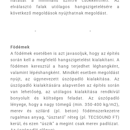
hatását a minimális szintre csökkentheti. Az
elválasztó falak utólagos hangszigetelésére a
következő megoldások nyújthatnak megoldást.
Födémek
A födémek esetében is azt javasoljuk, hogy az építés
során kell a megfelelő hangszigetelést kialakítani. A
födémen keresztül a hang terjedhet léghangként,
valamint lépéshangként. Mindkét esetben megoldást
nyújt, az úgynevezett úszópadló kialakítása. Az
úszópadló kialakítására alapvetően az építés során
van lehetőség, az utólagos kialakítása rendkívül
bonyolult és költséges feladat. Az úszópadló
lényege, hogy a nagy tömegű (min. 350-400 kg/m2),
merev és szilárd (pl. beton) födémszerkezetre
rugalmas anyag, “úsztató” réteg (pl. TECSOUND FT)
kerül, és ezen “úszik” a megint csak merev padlózat.