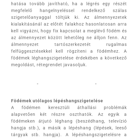
hatása tovább javítható, ha a légrés egy részét
megfelelő hangelnyeléssel rendelkező szálas
szigetelőanyaggal töltjük ki. Az álmennyezetek
kialakításánál az előtét falakhoz hasonlatosan arra
kell vigyázni, hogy fix kapcsolat a meglévő födém és
az álmennyezet között lehetőleg ne álljon fenn. Az
álmennyezet tartószerkezetét rugalmas
felfüggesztésekkel kell rögzíteni a födémhez. A
födémek léghangszigetelése érdekében a következő
megoldást, rétegrendet javasoljuk.
Födémek utólagos lépéshangszigetelése
A födémen keresztüli áthallási problémák
alapvetően két részre oszthatók. Az egyik a
födémeken átjutó léghang (beszédhang, televízió
hangja stb.), a másik a lépéshang (lépések, leeső
tárgyak stb. hangja). A lépéshangszigetelésre a