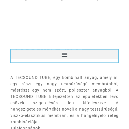
TECSOUND TUBE
A TECSOUND TUBE, egy kombinált anyag, amely áll
egy részt egy nagy testsűrűségű membránból,
másrészt egy nem szőtt, poliészter anyagból. A
TECSOUND TUBE kifejezetten az épületekben lévő
csövek szigetelésére lett kifejlesztve. A
hangszigetelés mértékét növeli a nagy testsűrűségű,
viszko-elasztikus membrán, és a hangelnyelő réteg
kombinációja.
Tulajdonságok