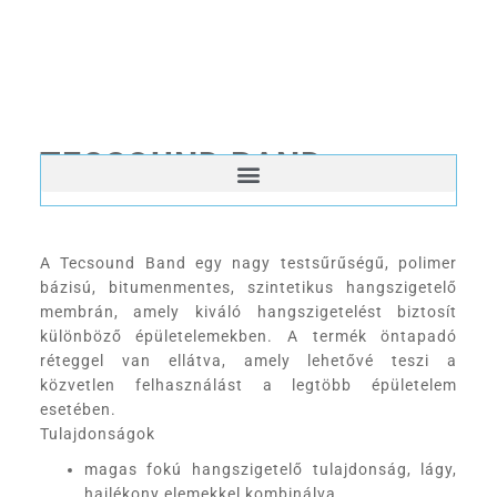
TECSOUND BAND
A Tecsound Band egy nagy testsűrűségű, polimer
bázisú, bitumenmentes, szintetikus hangszigetelő
membrán, amely kiváló hangszigetelést biztosít
különböző épületelemekben. A termék öntapadó
réteggel van ellátva, amely lehetővé teszi a
közvetlen felhasználást a legtöbb épületelem
esetében.
Tulajdonságok
magas fokú hangszigetelő tulajdonság, lágy,
hajlékony elemekkel kombinálva