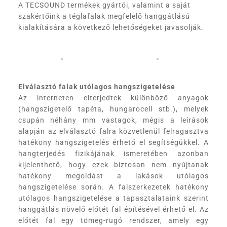
A TECSOUND termékek gyártói, valamint a saját
szakértőink a téglafalak megfelelő hanggátlású
kialakítására a következő lehetőségeket javasolják.
Elválasztó falak utólagos hangszigetelése
Az interneten elterjedtek különböző anyagok
(hangszigetelő tapéta, hungarocell stb.), melyek
csupán néhány mm vastagok, mégis a leírások
alapján az elválasztó falra közvetlenül felragasztva
hatékony hangszigetelés érhető el segítségükkel. A
hangterjedés fizikájának ismeretében azonban
kijelenthető, hogy ezek biztosan nem nyújtanak
hatékony megoldást a lakások utólagos
hangszigetelése során. A falszerkezetek hatékony
utólagos hangszigetelése a tapasztalataink szerint
hanggátlás növelő előtét fal építésével érhető el. Az
előtét fal egy tömeg-rugó rendszer, amely egy