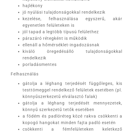
hajlékony
jó nyúlási tulajdonságokkal rendelkezik
kezelése, felhasználása egyszerű, akár
egyenetlen felületeken is
jól tapad a legtöbb típusú felülethez
párazáró rétegként is működik
ellenáll a hőmérséklet-ingadozásnak
kiváló öregedésálló tulajdonságokkal
rendelkezik
porladásmentes
Felhasználás
gátolja a léghang terjedését függőleges, kis
testtömeggel rendelkező felületek esetében (pl.
könnyűszerkezetű elválasztó falak)
gátolja a léghang terjedését mennyezetek,
könnyű szerkezetű tetők esetében
a födém és padlóréteg közé rakva csökkenti a
kopogó hangokat minden fajta padló esetén
csökkenti a fémfelületeken keletkező