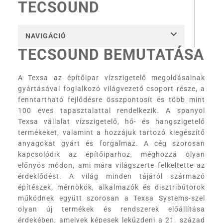
TECSOUND
NAVIGÁCIÓ
TECSOUND BEMUTATÁSA
A Texsa az építőipar vízszigetelő megoldásainak
gyártásával foglalkozó világvezető csoport része, a
fenntartható fejlődésre összpontosít és több mint
100 éves tapasztalattal rendelkezik. A spanyol
Texsa vállalat vízszigetelő, hő- és hangszigetelő
termékeket, valamint a hozzájuk tartozó kiegészítő
anyagokat gyárt és forgalmaz. A cég szorosan
kapcsolódik az építőiparhoz, méghozzá olyan
előnyös módon, ami mára világszerte felkeltette az
érdeklődést. A világ minden tájáról származó
építészek, mérnökök, alkalmazók és disztribútorok
működnek együtt szorosan a Texsa Systems-szel
olyan új termékek és rendszerek előállítása
érdekében, amelyek képesek leküzdeni a 21. század