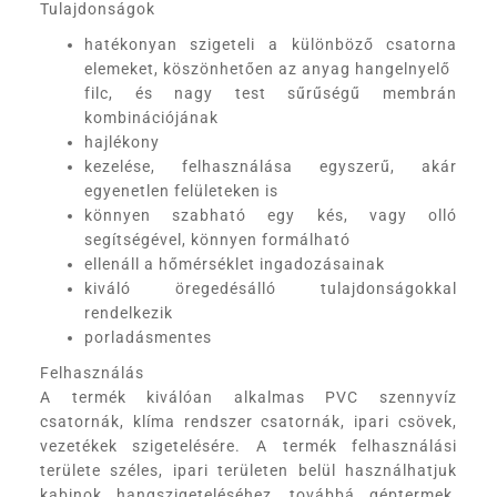
Tulajdonságok
hatékonyan szigeteli a különböző csatorna
elemeket, köszönhetően az anyag hangelnyelő
filc, és nagy test sűrűségű membrán
kombinációjának
hajlékony
kezelése, felhasználása egyszerű, akár
egyenetlen felületeken is
könnyen szabható egy kés, vagy olló
segítségével, könnyen formálható
ellenáll a hőmérséklet ingadozásainak
kiváló öregedésálló tulajdonságokkal
rendelkezik
porladásmentes
Felhasználás
A termék kiválóan alkalmas PVC szennyvíz
csatornák, klíma rendszer csatornák, ipari csövek,
vezetékek szigetelésére. A termék felhasználási
területe széles, ipari területen belül használhatjuk
kabinok hangszigeteléséhez, továbbá géptermek,