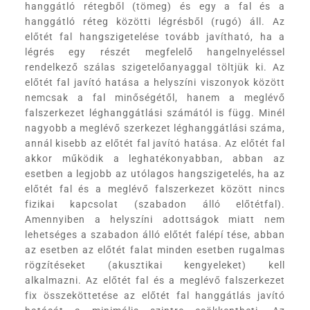
hanggátló rétegből (tömeg) és egy a fal és a
hanggátló réteg közötti légrésből (rugó) áll. Az
előtét fal hangszigetelése tovább javítható, ha a
légrés egy részét megfelelő hangelnyeléssel
rendelkező szálas szigetelőanyaggal töltjük ki. Az
előtét fal javító hatása a helyszíni viszonyok között
nemcsak a fal minőségétől, hanem a meglévő
falszerkezet léghanggátlási számától is függ. Minél
nagyobb a meglévő szerkezet léghanggátlási száma,
annál kisebb az előtét fal javító hatása. Az előtét fal
akkor működik a leghatékonyabban, abban az
esetben a legjobb az utólagos hangszigetelés, ha az
előtét fal és a meglévő falszerkezet között nincs
fizikai kapcsolat (szabadon álló előtétfal).
Amennyiben a helyszíni adottságok miatt nem
lehetséges a szabadon álló előtét falépí tése, abban
az esetben az előtét falat minden esetben rugalmas
rögzítéseket (akusztikai kengyeleket) kell
alkalmazni. Az előtét fal és a meglévő falszerkezet
fix összeköttetése az előtét fal hanggátlás javító