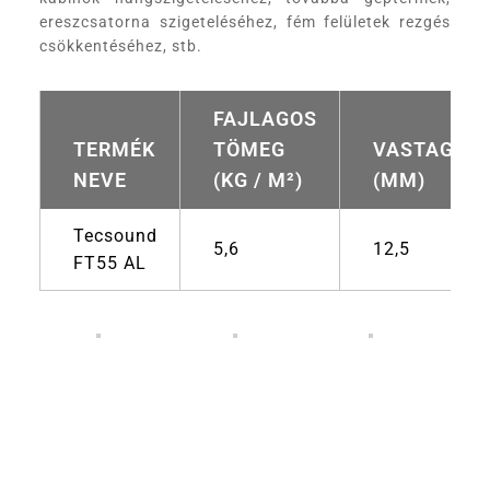
ereszcsatorna szigeteléséhez, fém felületek rezgés
csökkentéséhez, stb.
FAJLAGOS
TERMÉK
TÖMEG
VASTAGSÁ
NEVE
(KG / M²)
(MM)
Tecsound
5,6
12,5
FT55 AL