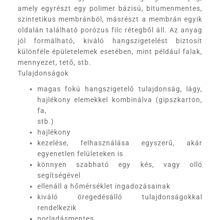
amely egyrészt egy polimer bázisú, bitumenmentes,
szintetikus membránból, másrészt a membrán egyik
oldalán található porózus filc rétegből áll. Az anyag
jól formálható, kiváló hangszigetelést biztosít
különféle épületelemek esetében, mint például falak,
mennyezet, tető, stb.
Tulajdonságok
magas fokú hangszigetelő tulajdonság, lágy,
hajlékony elemekkel kombinálva (gipszkarton,
fa,
stb.)
hajlékony
kezelése, felhasználása egyszerű, akár
egyenetlen felületeken is
könnyen szabható egy kés, vagy olló
segítségével
ellenáll a hőmérséklet ingadozásainak
kiváló öregedésálló tulajdonságokkal
rendelkezik
porladásmentes