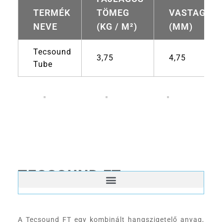
TERMÉK
TÖMEG
VASTAGSÁ
NEVE
(KG / M²)
(MM)
Tecsound
3,75
4,75
Tube
TECSOUND FT
A Tecsound FT egy kombinált hangszigetelő anyag,