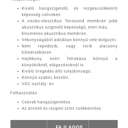
Kiváló hangszigetelő, és rezgéscsökkentő
képesség csöveken.
A viszko-elasztikus Tecsound membrán jobb
akusztikus szigetelő képességű, mint más,
bitumenes akusztikus membrán.
Vékonyságából adódóan könnyű vele dolgozni.
Nem repedezik, vagy törik alacsony
hőmérsékleten.
Hajlékony, ezért felrakása könnyű a
könyököknél, elágazásoknál is.
Kiváló öregedés álló tulajdonságú.
Könnyű szabni, kezelni.
VOC osztály: A+
Felhasználás
Csövek hangszigetelése.
Az átviteli és rezgési szint csökkentése.
FAJLAGOS