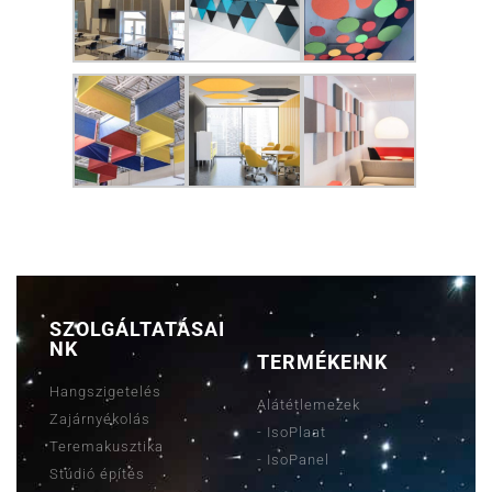
SZOLGÁLTATÁSAI
NK
TERMÉKEINK
Hangszigetelés
Alátétlemezek
Zajárnyékolás
- IsoPlaat
Teremakusztika
- IsoPanel
Stúdió építés