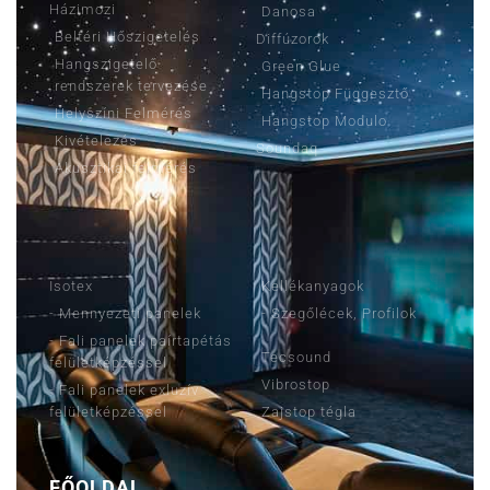
Házimozi
Danosa
Beltéri Hőszigetelés
Diffúzorok
Hangszigetelő
Green Glue
rendszerek tervezése
Hangstop Függesztő
Helyszíni Felmérés
Hangstop Modulo
Kivételezés
Soundaq
Akusztikai felmérés
TERMÉKEINK
TERMÉKEINK
Isotex
Kellékanyagok
- Mennyezeti panelek
- Szegőlécek, Profilok
- Fali panelek paírtapétás
Tecsound
felületképzéssel
Vibrostop
- Fali panelek exluzív
felületképzéssel
Zajstop tégla
FŐOLDAL