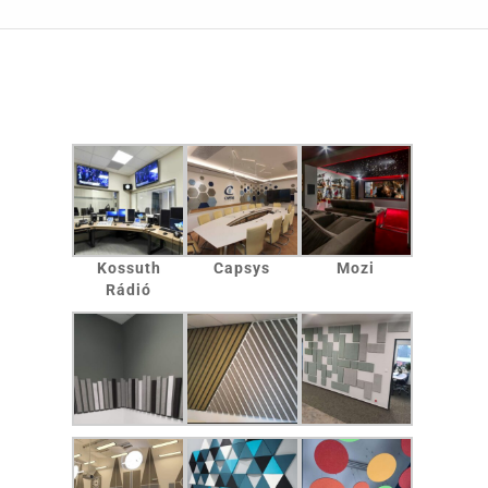
Kossuth
Capsys
Mozi
Rádió