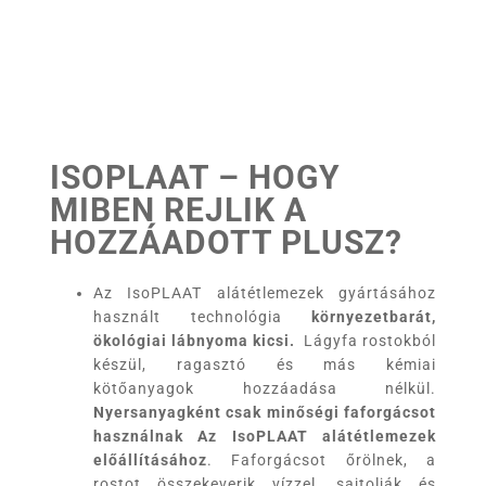
ISOPLAAT – HOGY
MIBEN REJLIK A
HOZZÁADOTT PLUSZ?
Az IsoPLAAT alátétlemezek gyártásához
használt technológia
környezetbarát,
ökológiai lábnyoma kicsi.
Lágyfa rostokból
készül, ragasztó és más kémiai
kötőanyagok hozzáadása nélkül.
Nyersanyagként csak minőségi faforgácsot
használnak Az
IsoPLAAT
alátétlemezek
előállításához
. Faforgácsot őrölnek, a
rostot összekeverik vízzel, sajtolják és