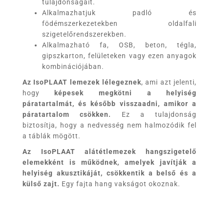
tulajdonságait.
Alkalmazhatjuk padló és
födémszerkezetekben oldalfali
szigetelőrendszerekben.
Alkalmazható fa, OSB, beton, tégla,
gipszkarton, felületeken vagy ezen anyagok
kombinációjában.
Az IsoPLAAT lemezek
lélegeznek
, ami azt jelenti,
hogy
képesek megkötni a helyiség
páratartalmát, és később visszaadni, amikor a
páratartalom csökken.
Ez a tulajdonság
biztosítja, hogy a nedvesség nem halmozódik fel
a táblák mögött.
Az IsoPLAAT alátétlemezek
hangszigetelő
elemekként is működnek, amelyek javítják a
helyiség akusztikáját, csökkentik a belső és a
külső zajt.
Egy fajta hang vakságot okoznak.