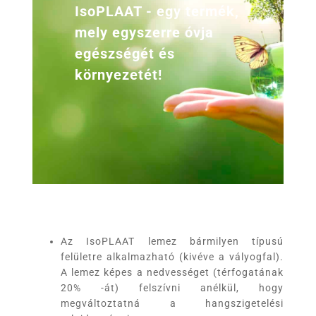
IsoPLAAT - egy termék,
mely egyszerre óvja
egészségét és
környezetét!
Az IsoPLAAT lemez bármilyen típusú
felületre alkalmazható (kivéve a vályogfal).
A lemez képes a nedvességet (térfogatának
20% -át) felszívni anélkül, hogy
megváltoztatná a hangszigetelési