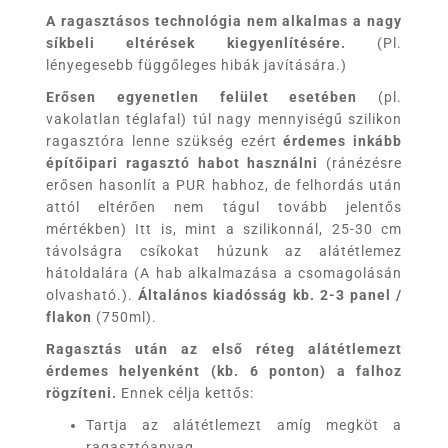
A ragasztásos technológia nem alkalmas a nagy
síkbeli eltérések kiegyenlítésére.
(Pl.
lényegesebb függőleges hibák javítására.)
Erősen egyenetlen felület esetében
(pl.
vakolatlan téglafal) túl nagy mennyiségű szilikon
ragasztóra lenne szükség ezért
érdemes inkább
építőipari ragasztó habot használni
(ránézésre
erősen hasonlít a PUR habhoz, de felhordás után
attól eltérően nem tágul tovább jelentős
mértékben) Itt is, mint a szilikonnál, 25-30 cm
távolságra csíkokat húzunk az alátétlemez
hátoldalára (A hab alkalmazása a csomagolásán
olvasható.).
Általános kiadósság kb. 2-3 panel /
flakon
(750ml).
Ragasztás után az első réteg alátétlemezt
érdemes helyenként (kb. 6 ponton) a falhoz
rögzíteni.
Ennek célja kettős:
Tartja az alátétlemezt amíg megköt a
ragasztóanyag.