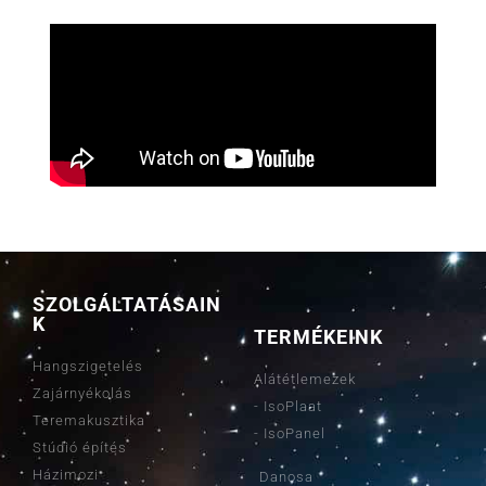
SZOLGÁLTATÁSAIN
K
TERMÉKEINK
Hangszigetelés
Alátétlemezek
Zajárnyékolás
- IsoPlaat
Teremakusztika
- IsoPanel
Stúdió építés
Házimozi
Danosa