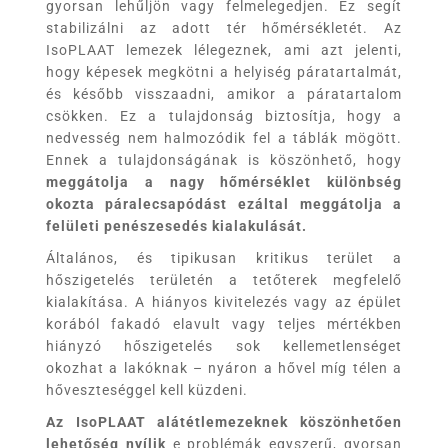
gyorsan lehűljön vagy felmelegedjen. Ez segít
stabilizálni az adott tér hőmérsékletét. Az
IsoPLAAT lemezek lélegeznek, ami azt jelenti,
hogy képesek megkötni a helyiség páratartalmát,
és később visszaadni, amikor a páratartalom
csökken. Ez a tulajdonság biztosítja, hogy a
nedvesség nem halmozódik fel a táblák mögött.
Ennek a tulajdonságának is köszönhető, hogy
meggátolja a nagy hőmérséklet különbség
okozta páralecsapódást ezáltal meggátolja a
felületi penészesedés kialakulását.
Általános, és tipikusan kritikus terület a
hőszigetelés területén a tetőterek megfelelő
kialakítása. A hiányos kivitelezés vagy az épület
korából fakadó elavult vagy teljes mértékben
hiányzó hőszigetelés sok kellemetlenséget
okozhat a lakóknak – nyáron a hővel míg télen a
hőveszteséggel kell küzdeni.
Az
IsoPLAAT
alátétlemezeknek köszönhetően
lehetőség nyílik
e problémák egyszerű, gyorsan