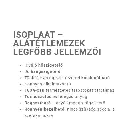
ISOPLAAT –
ALÁTÉTLEMEZEK
LEGFŐBB JELLEMZŐI
Kiváló
hőszigetelő
Jó
hangszigetelő
Többféle anyagszerkezettel
kombinálható
Könnyen alkalmazható
100%-ban természetes farostokat tartalmaz
Természetes
és
lélegző
anyag
Ragasztható
– egyéb módon rögzíthető
Könnyen kezelhető
, nincs szükség speciális
szerszámokra