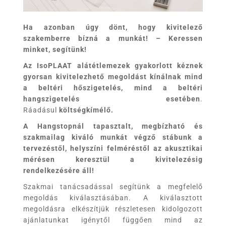
Ha azonban úgy dönt, hogy kivitelező
szakemberre bízná a munkát! – Keressen
minket, segítünk!
Az IsoPLAAT alátétlemezek gyakorlott kéznek
gyorsan kivitelezhető megoldást kínálnak mind
a beltéri hőszigetelés, mind a beltéri
hangszigetelés esetében
.
Ráadásul
költségkímélő.
A Hangstopnál tapasztalt, megbízható és
szakmailag kiváló munkát végző stábunk a
tervezéstől,
helyszíni felméréstől az akusztikai
mérésen keresztül a kivitelezésig
rendelkezésére áll!
Szakmai tanácsadással segítünk a megfelelő
megoldás kiválasztásában. A kiválasztott
megoldásra elkészítjük részletesen kidolgozott
ajánlatunkat igénytől függően mind az