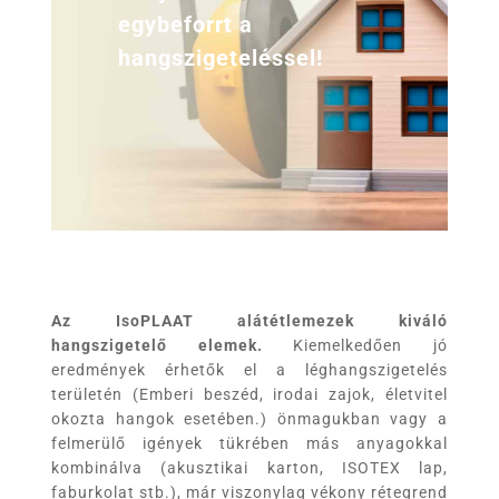
egybeforrt a
hangszigeteléssel!
Az
IsoPLAAT
alátétlemezek kiváló
hangszigetelő elemek.
Kiemelkedően jó
eredmények érhetők el a léghangszigetelés
területén (Emberi beszéd, irodai zajok, életvitel
okozta hangok esetében.) önmagukban vagy a
felmerülő igények tükrében más anyagokkal
kombinálva (akusztikai karton, ISOTEX lap,
faburkolat stb.), már viszonylag vékony rétegrend