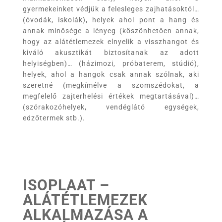
gyermekeinket védjük a felesleges zajhatásoktól…
(óvodák, iskolák), helyek ahol pont a hang és
annak minősége a lényeg (köszönhetően annak,
hogy az alátétlemezek elnyelik a visszhangot és
kiváló akusztikát biztosítanak az adott
helyiségben)… (házimozi, próbaterem, stúdió),
helyek, ahol a hangok csak annak szólnak, aki
szeretné (megkímélve a szomszédokat, a
megfelelő zajterhelési értékek megtartásával)…
(szórakozóhelyek, vendéglátó egységek,
edzőtermek stb.).
ISOPLAAT –
ALÁTÉTLEMEZEK
ALKALMAZÁSA A