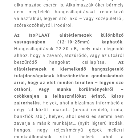
alkalmazása esetén is. Alkalmazzák őket bármely
nem megfelelő hangcsillapítással rendelkező
válaszfalnál, legyen szó lakó – vagy középületről,
szórakozóhelyről, irodáról.
Az
IsoPLAAT
alátétlemezek különböző
vastagságban (12-19-25mm) kaphatók
.
Hangcsillapításuk 22-30 dB, mely már elegendő
ahhoz, hogy a zavaró, átszűrődő, vagy az utcáról
beszűrődő hangokat csillapítsa.
Az
alátétlemezek a kiemelkedő hangszigetelő
tulajdonságuknak köszönhetően gondoskodnak
arról, hogy az élet minden terültén – legyen szó
otthoni, vagy munka körülményekről –
csökkenjen a felhasználókat érintő, káros
zajterhelés
.
Helyek, ahol a bizalmas információ a
négy fal között marad… (orvosi rendelő, iroda,
bankfiók stb.), helyek, ahol senki és semmi nem
zavarja a másik munkáját… (nyílt légterű irodák,
hangos, nagy teljesítményű gépek melletti
munkaállomások stb.), helyek ahol a