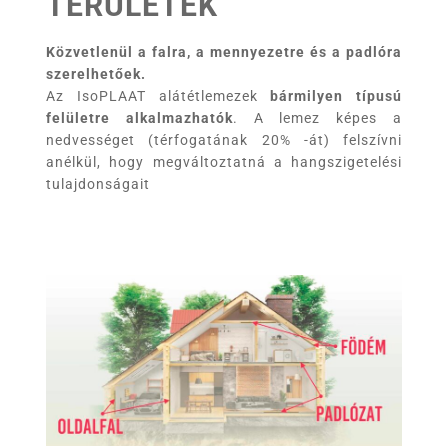
TERÜLETEK
Közvetlenül a falra, a mennyezetre és a padlóra
szerelhetőek.
Az IsoPLAAT alátétlemezek
bármilyen típusú
felületre alkalmazhatók
. A lemez képes a
nedvességet (térfogatának 20% -át) felszívni
anélkül, hogy megváltoztatná a hangszigetelési
tulajdonságait