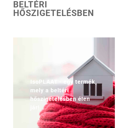
BELTÉRI
HŐSZIGETELÉSBEN
IsoPLAAT - egy termék,
mely a beltéri
hőszigetelésben élen
jár!