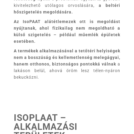
kivitelezhető utólagos orvoslására,
a beltéri
hőszigetelés megoldására.
Az IsoPAAT alátétlemezek ott is megoldást
nyújtanak, ahol fizikailag nem megoldható a
külső szigetelés – például műemlék épületek
esetében.
A termékek alkalmazásával a tetőtéri helyiségek
nem a bosszúság és kellemetlenség melegágyai,
hanem otthonos, biztonságos pontokká válnak
a
lakáson belül, ahová öröm lesz télen-nyáron
bekuckózni.
ISOPLAAT –
ALKALMAZÁSI