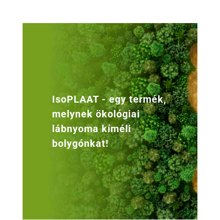
IsoPLAAT - egy termék,
melynek ökológiai
lábnyoma kíméli
bolygónkat!