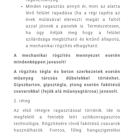
Minden ragasztás annyit ér, mint az alatta
lévő felület tapadása (ha a régi tapéta az
évek múlásával elereszti magát a faltól
azzal jönnek a panelek is. Természetesen,
ha úgy ítéljük meg hogy a felület
szilárdsága megbízható és kitűnő állapotú,
a mechanikai rögzítés elhagyható.
A mechanikai rögzítés mennyezet esetén
mindenképpen javasolt!
A rögzítés tégla és beton szerkezetek esetén
műanyag tárcsás dűbelekkel történhet.
Gipszkarton, gipsztégla, ytong esetén fakötésű
csavarokkal (fejük alá műanyagtárcsa) javasolt.
2. réteg
Az első rétegre ragasztással történik. Ide is
megfelelő a fentebb leírt szilikonragasztós
technológia. Rögzítésére rövid fakötésű csavarok
használhatók. Fontos, főleg hangszigetelési