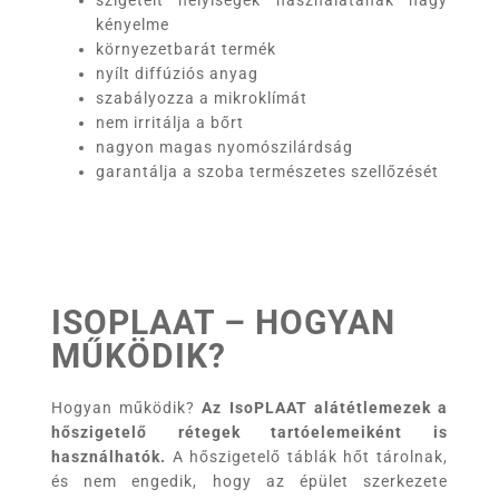
szigetelt helyiségek használatának nagy
kényelme
környezetbarát termék
nyílt diffúziós anyag
szabályozza a mikroklímát
nem irritálja a bőrt
nagyon magas nyomószilárdság
garantálja a szoba természetes szellőzését
ISOPLAAT – HOGYAN
MŰKÖDIK?
Hogyan működik?
Az
IsoPLAAT
alátétlemezek a
hőszigetelő rétegek tartóelemeiként is
használhatók.
A hőszigetelő táblák hőt tárolnak,
és nem engedik, hogy az épület szerkezete