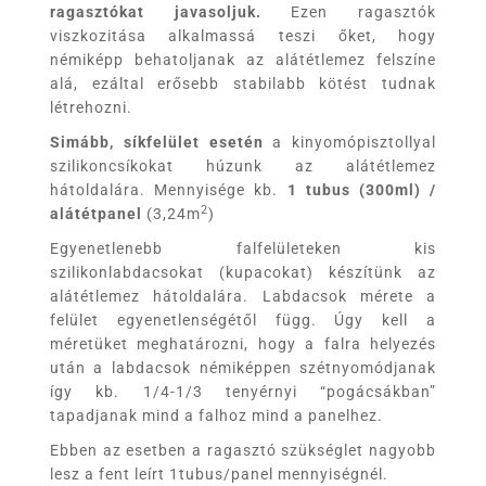
ragasztókat javasoljuk.
Ezen ragasztók
viszkozitása alkalmassá teszi őket, hogy
némiképp behatoljanak az alátétlemez felszíne
alá, ezáltal erősebb stabilabb kötést tudnak
létrehozni.
Simább, síkfelület esetén
a kinyomópisztollyal
szilikoncsíkokat húzunk az alátétlemez
hátoldalára. Mennyisége kb.
1 tubus (300ml) /
2
alátétpanel
(3,24m
)
Egyenetlenebb falfelületeken kis
szilikonlabdacsokat (kupacokat) készítünk az
alátétlemez hátoldalára. Labdacsok mérete a
felület egyenetlenségétől függ. Úgy kell a
méretüket meghatározni, hogy a falra helyezés
után a labdacsok némiképpen szétnyomódjanak
így kb. 1/4-1/3 tenyérnyi “pogácsákban”
tapadjanak mind a falhoz mind a panelhez.
Ebben az esetben a ragasztó szükséglet nagyobb
lesz a fent leírt 1tubus/panel mennyiségnél.