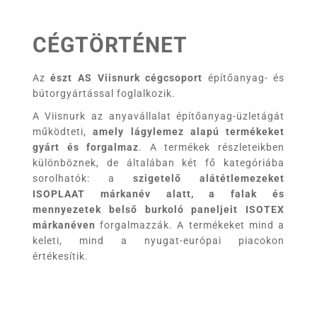
CÉGTÖRTÉNET
Az
észt AS Viisnurk cégcsoport
építőanyag- és
bútorgyártással foglalkozik.
A Viisnurk az anyavállalat építőanyag-üzletágát
működteti,
amely lágylemez alapú termékeket
gyárt és forgalmaz
. A termékek részleteikben
különböznek, de általában két fő kategóriába
sorolhatók: a
szigetelő alátétlemezeket
ISOPLAAT márkanév alatt, a falak és
mennyezetek belső burkoló paneljeit ISOTEX
márkanéven
forgalmazzák. A termékeket mind a
keleti, mind a nyugat-európai piacokon
értékesítik.