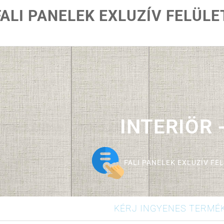
FALI PANELEK EXLUZÍV FELÜL
INTERIÖR 
FALI PANELEK EXLUZÍV FE
KÉRJ INGYENES TERMÉ