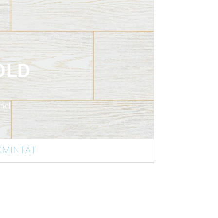
rtalmaz
OLD
nel
KMINTÁT
rtalmaz