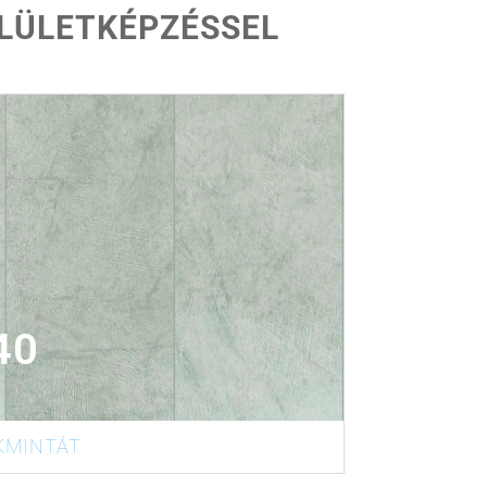
ELÜLETKÉPZÉSSEL
40
KMINTÁT