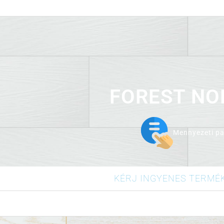
1 csomag, mely 8 lapot ta
FOREST NO
Mennyezeti pa
KÉRJ INGYENES TERMÉ