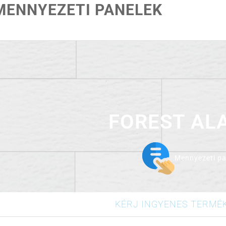
MENNYEZETI PANELEK
FOREST AL
Mennyezeti pa
KÉRJ INGYENES TERMÉ