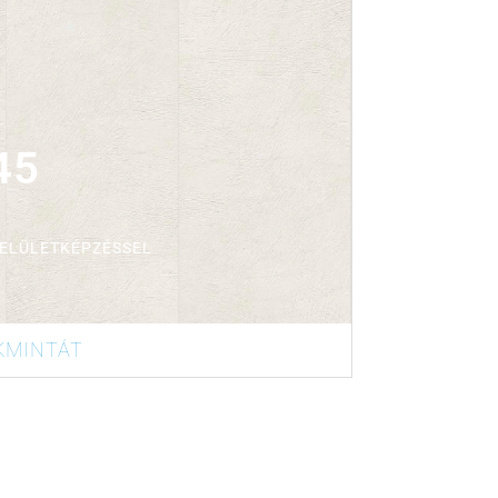
 lap/doboz
45
FELÜLETKÉPZÉSSEL
KMINTÁT
 lap/doboz