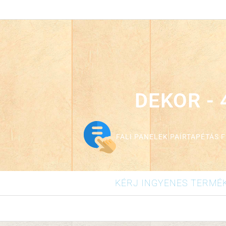
1 lap (mérete: 2,70*0,58 ), 4
DEKOR - 
FALI PANELEK PAÍRTAPÉTÁS 
KÉRJ INGYENES TERMÉ