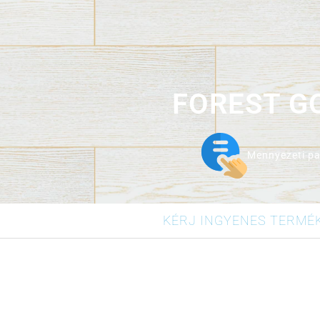
1 csomag, mely 8 lapot ta
FOREST G
Mennyezeti pa
KÉRJ INGYENES TERMÉ
1 csomag, mely 8 lapot ta