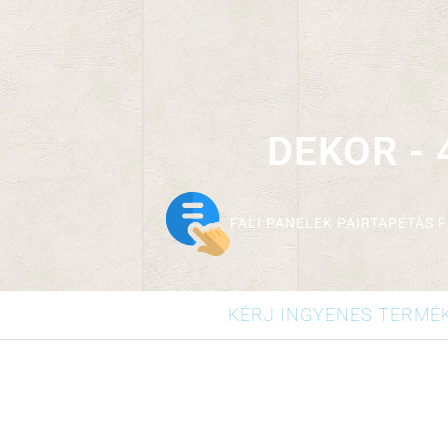
1 lap (mérete: 2,70*0,58 ), 4
DEKOR - 
FALI PANELEK PAÍRTAPÉTÁS 
KÉRJ INGYENES TERMÉ
1 lap (mérete: 2,70*0,58 ), 4