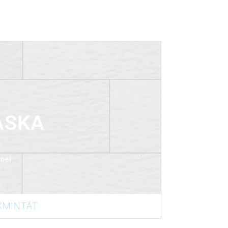
ASKA
nel
KMINTÁT