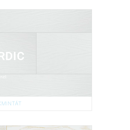
rtalmaz
RDIC
nel
KMINTÁT