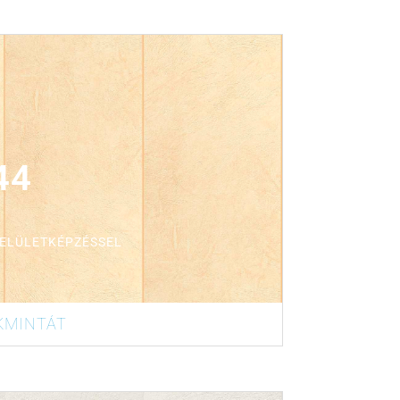
 lap/doboz
44
FELÜLETKÉPZÉSSEL
KMINTÁT