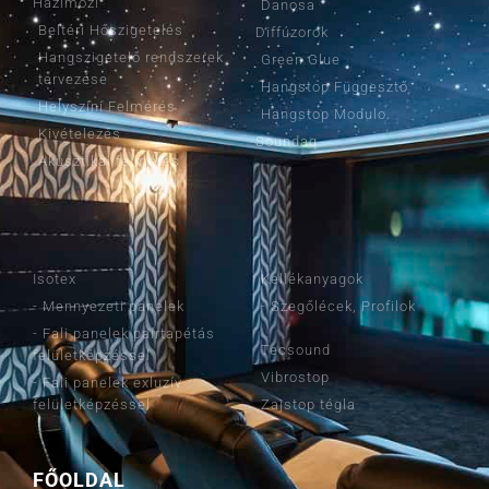
Házimozi
Danosa
Beltéri Hőszigetelés
Diffúzorok
Hangszigetelő rendszerek
Green Glue
tervezése
Hangstop Függesztő
Helyszíni Felmérés
Hangstop Modulo
Kivételezés
Soundaq
Akusztikai felmérés
TERMÉKEINK
TERMÉKEINK
Isotex
Kellékanyagok
- Mennyezeti panelek
- Szegőlécek, Profilok
- Fali panelek paírtapétás
Tecsound
felületképzéssel
Vibrostop
- Fali panelek exluzív
felületképzéssel
Zajstop tégla
FŐOLDAL