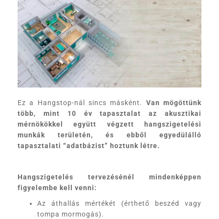
Ez a Hangstop-nál sincs másként.
Van mögöttünk
több, mint 10 év tapasztalat az akusztikai
mérnökökkel együtt végzett hangszigetelési
munkák területén, és ebből egyedülálló
tapasztalati “adatbázist” hoztunk létre.
Hangszigetelés tervezésénél mindenképpen
figyelembe kell venni:
Az áthallás mértékét (érthető beszéd vagy
tompa mormogás).