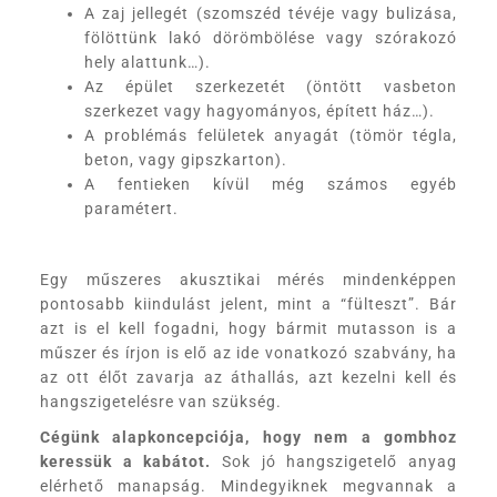
A zaj jellegét (szomszéd tévéje vagy bulizása,
fölöttünk lakó dörömbölése vagy szórakozó
hely alattunk…).
Az épület szerkezetét (öntött vasbeton
szerkezet vagy hagyományos, épített ház…).
A problémás felületek anyagát (tömör tégla,
beton, vagy gipszkarton).
A fentieken kívül még számos egyéb
paramétert.
Egy műszeres akusztikai mérés mindenképpen
pontosabb kiindulást jelent, mint a “fülteszt”. Bár
azt is el kell fogadni, hogy bármit mutasson is a
műszer és írjon is elő az ide vonatkozó szabvány, ha
az ott élőt zavarja az áthallás, azt kezelni kell és
hangszigetelésre van szükség.
Cégünk alapkoncepciója, hogy nem a gombhoz
keressük a kabátot.
Sok jó hangszigetelő anyag
elérhető manapság. Mindegyiknek megvannak a