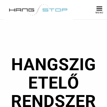
HANG
Hangszigetelés,
MENU
Hőszigetelés,
Akusztika
STOP
HANGSZIG
ETELŐ
RENDSZER