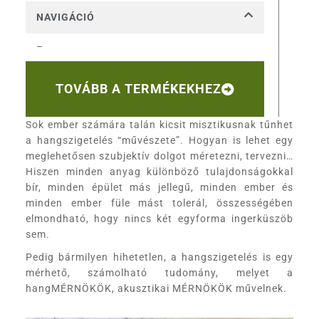
NAVIGÁCIÓ
–
TOVÁBB A TERMÉKEKHEZ
Sok ember számára talán kicsit misztikusnak tűnhet
a hangszigetelés “művészete”. Hogyan is lehet egy
meglehetősen szubjektív dolgot méretezni, tervezni…
Hiszen minden anyag különböző tulajdonságokkal
bír, minden épület más jellegű, minden ember és
minden ember füle mást tolerál, összességében
elmondható, hogy nincs két egyforma ingerküszöb
sem.
Pedig bármilyen hihetetlen, a hangszigetelés is egy
mérhető, számolható tudomány, melyet a
hangMÉRNÖKÖK, akusztikai MÉRNÖKÖK művelnek.