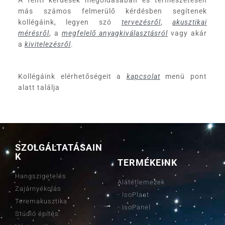
más számos felmerülő kérdésben segítenek
kollégáink, legyen szó
tervezésről
,
akusztikai
mérésről
,
a
megfelelő anyagkiválasztásról
vagy akár
a
kivitelezésről
.
Kollégáink elérhetőségeit a
kapcsolat
menü pont
alatt találja
SZOLGÁLTATÁSAIN
K
TERMÉKEINK
Hangszigetelés
Alátétlemezek
Zajárnyékolás
- IsoPlaat
Teremakusztika
- IsoPanel
Stúdió építés