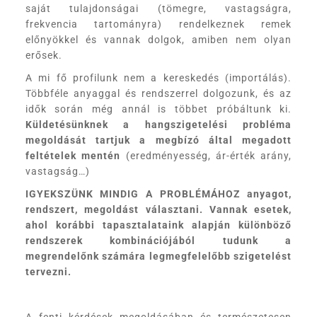
saját tulajdonságai (tömegre, vastagságra,
frekvencia tartományra) rendelkeznek remek
előnyökkel és vannak dolgok, amiben nem olyan
erősek.
A mi fő profilunk nem a kereskedés (importálás).
Többféle anyaggal és rendszerrel dolgozunk, és az
idők során még annál is többet próbáltunk ki.
Küldetésünknek a hangszigetelési probléma
megoldását tartjuk a megbízó által megadott
feltételek mentén
(eredményesség, ár-érték arány,
vastagság…)
IGYEKSZÜNK MINDIG A PROBLÉMÁHOZ anyagot,
rendszert, megoldást választani. Vannak esetek,
ahol korábbi tapasztalataink alapján különböző
rendszerek kombinációjából tudunk a
megrendelőnk számára legmegfelelőbb szigetelést
tervezni.
A fenti kérdések megoldásában és természetesen