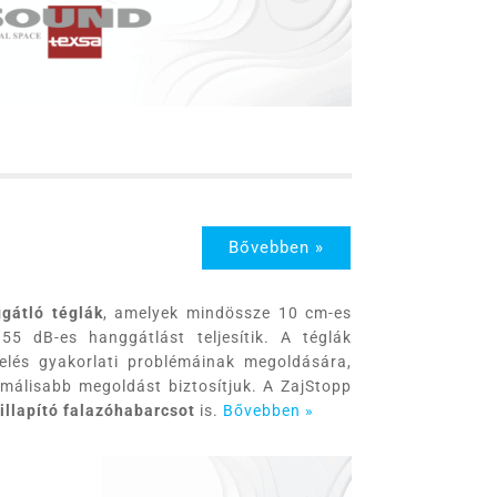
Bővebben »
gátló téglák
, amelyek mindössze 10 cm-es
 dB-es hanggátlást teljesítik. A téglák
telés gyakorlati problémáinak megoldására,
timálisabb megoldást biztosítjuk. A ZajStopp
llapító falazóhabarcsot
is.
Bővebben »