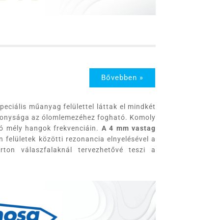
Bővebben »
ciális műanyag felülettel láttak el mindkét
ékonysága az ólomlemezéhez fogható. Komoly
tó mély hangok frekvenciáin.
A 4 mm vastag
n felületek közötti rezonancia elnyelésével a
arton válaszfalaknál tervezhetővé teszi a