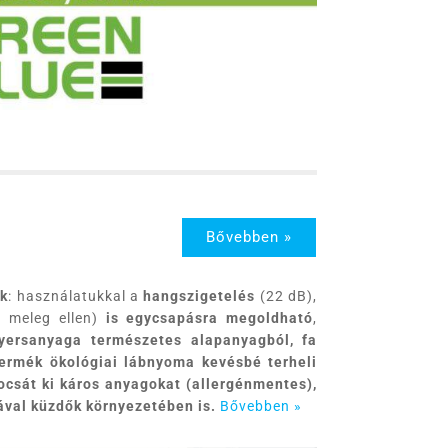
Bővebben »
ók
: használatukkal a
hangszigetelés
(22 dB),
 meleg ellen)
is egycsapásra megoldható
,
yersanyaga természetes alapanyagból, fa
termék ökológiai lábnyoma kevésbé terheli
ocsát ki káros anyagokat (allergénmentes),
ával küzdők környezetében is.
Bővebben »