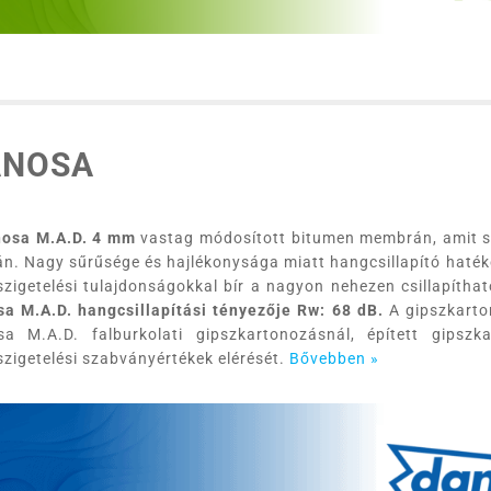
ANOSA
osa M.A.D. 4 mm
vastag módosított bitumen membrán, amit spe
án. Nagy sűrűsége és hajlékonysága miatt hangcsillapító hat
zigetelési tulajdonságokkal bír a nagyon nehezen csillapítha
a M.A.D. hangcsillapítási tényezője Rw: 68 dB.
A gipszkarto
a M.A.D. falburkolati gipszkartonozásnál, épített gipszk
zigetelési szabványértékek elérését.
Bővebben »