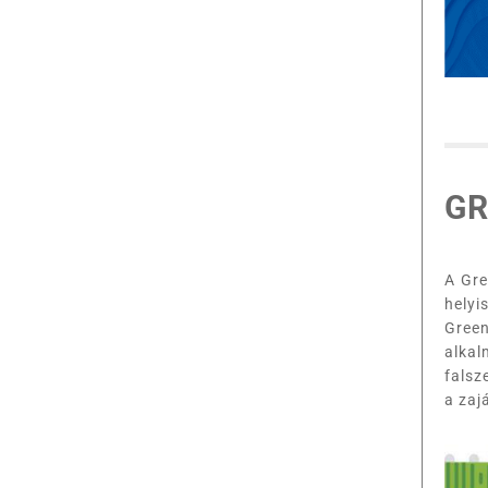
GR
A Gre
helyi
Gree
alkal
falsz
a zaj