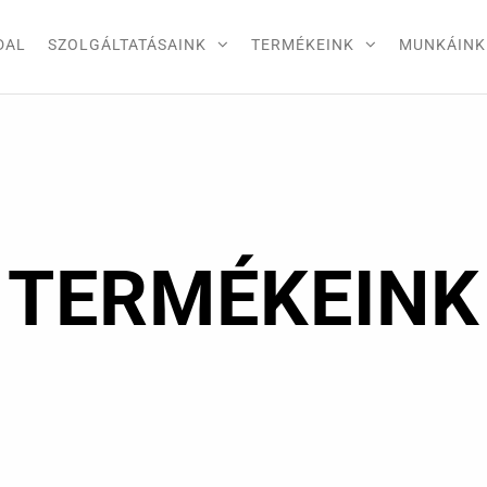
DAL
SZOLGÁLTATÁSAINK
TERMÉKEINK
MUNKÁINK
TERMÉKEINK