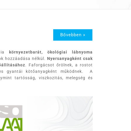
Bővebben »
ógia
környezetbarát, ökológiai lábnyoma
ok hozzáadása nélkül.
Nyersanyagként csak
állításához
. Faforgácsot őrölnek, a rostot
zetes gyantái kötőanyagként működnek. A
ymint tartósság, viszkozitás, melegség és