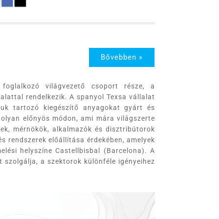
Bővebben »
foglalkozó világvezető csoport része, a
lattal rendelkezik. A spanyol Texsa vállalat
juk tartozó kiegészítő anyagokat gyárt és
 olyan előnyös módon, ami mára világszerte
zek, mérnökök, alkalmazók és disztribútorok
s rendszerek előállítása érdekében, amelyek
elési helyszíne Castellbisbal (Barcelona). A
t szolgálja, a szektorok különféle igényeihez