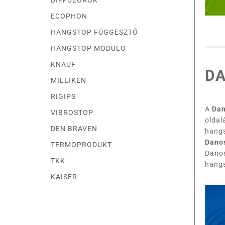
DIFFÚZOROK
ECOPHON
HANGSTOP FÜGGESZTŐ
HANGSTOP MODULO
KNAUF
D
MILLIKEN
RIGIPS
A
Dan
VIBROSTOP
oldal
DEN BRAVEN
hangs
Danos
TERMOPRODUKT
Danos
TKK
hangs
KAISER