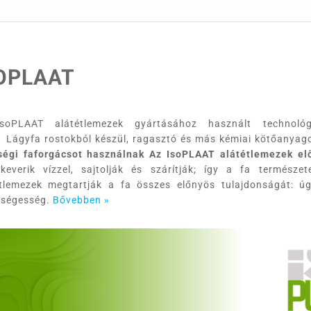
OPLAAT
soPLAAT alátétlemezek gyártásához használt technol
Lágyfa rostokból készül, ragasztó és más kémiai kötőanyag
ségi faforgácsot használnak Az
IsoPLAAT
alátétlemezek elő
ekeverik vízzel, sajtolják és szárítják; így a fa termés
tlemezek megtartják a fa összes előnyös tulajdonságát: úg
zségesség.
Bővebben »