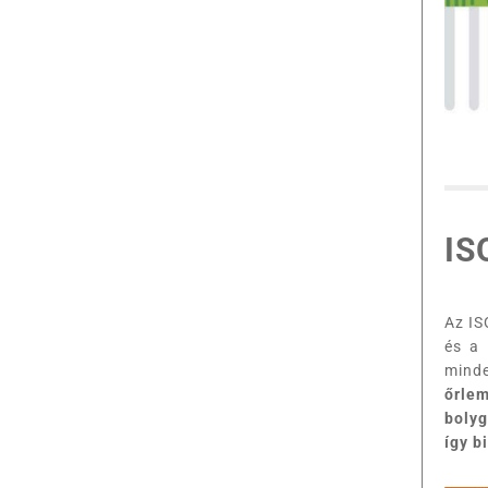
IS
Az IS
és 
mind
őrlem
bolyg
így b