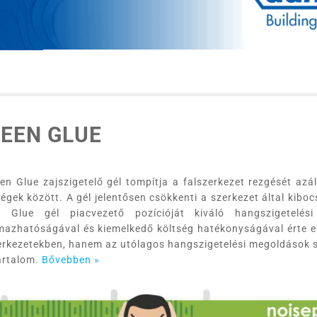
EEN GLUE
en Glue zajszigetelő gél tompítja a falszerkezet rezgését azá
ségek között. A gél jelentősen csökkenti a szerkezet által kiboc
n Glue gél piacvezető pozícióját kiváló hangszigetelési
mazhatóságával és kiemelkedő költség hatékonyságával érte e
erkezetekben, hanem az utólagos hangszigetelési megoldások 
ártalom.
Bővebben »