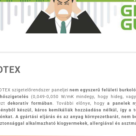
OTEX
OTEX szigetelőrendszer paneljei
nem egyszerű felületi burkol
a
hőszigetelés
(0,049-0,050 W/mK mindegy, hogy hideg, vagy
ezt
dekoratív formában
. További előnye, hogy
a panelek n
ényből készül, káros kemikáliák hozzáadása nélkül, így a 
ónkat. A gyártási eljárás és az anyag környezetbarát, nem b
iztonsággal alkalmazható kisgyermekek, allergiával és asztm