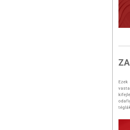
ZA
Ezek
vast
kifej
odafi
téglá