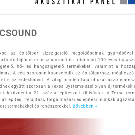
ECSOUND
xsa az építőipar vízszigetelő megoldásainak gyártásával 
artható fejlődésre összpontosít és több mint 100 éves tapaszta
igetelő, hő- és hangszigetelő termékeket, valamint a hozzá
lmaz. A cég szorosan kapcsolódik az építőiparhoz, méghozzá
ltette az érdeklődést. A világ minden tájáról származó építés
nek együtt szorosan a Texsa Systems-szel olyan új termékek é
ek leküzdeni a 21. század építészeti kihívásait. A Texsa term
 az építési, felújítási, forgalmazási és építési munkák ágazatá
tott termékekkel és rendszerekkel.
Bővebben »