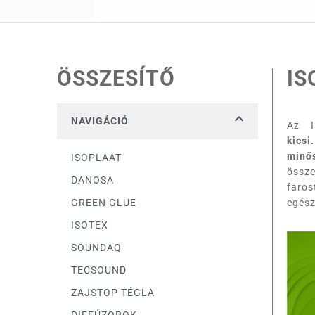
ÖSSZESÍTŐ
IS
NAVIGÁCIÓ
Az I
kicsi.
minő
ISOPLAAT
össz
DANOSA
faros
GREEN GLUE
egés
ISOTEX
SOUNDAQ
TECSOUND
ZAJSTOP TÉGLA