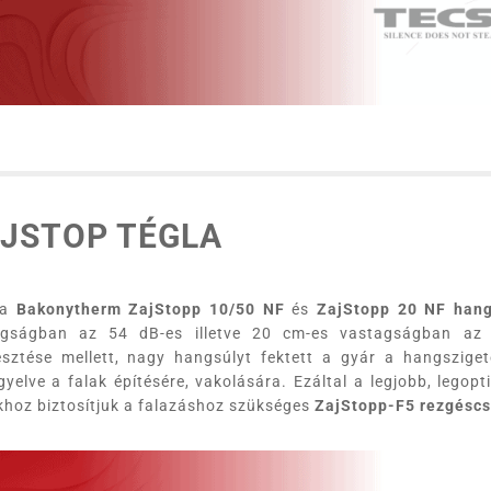
JSTOP TÉGLA
 a
Bakonytherm ZajStopp 10/50 NF
és
ZajStopp 20 NF hang
agságban az 54 dB-es illetve 20 cm-es vastagságban az 55
lesztése mellett, nagy hangsúlyt fektett a gyár a hangszige
gyelve a falak építésére, vakolására. Ezáltal a legjobb, legop
khoz biztosítjuk a falazáshoz szükséges
ZajStopp-F5 rezgéscsi