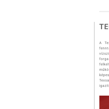
T
A Te
fennt
vízsz
forga
felke
működ
képes
Texsa
igazí