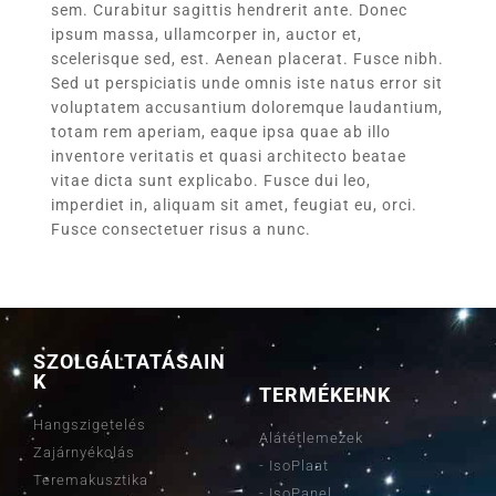
sem. Curabitur sagittis hendrerit ante. Donec
ipsum massa, ullamcorper in, auctor et,
scelerisque sed, est. Aenean placerat. Fusce nibh.
Sed ut perspiciatis unde omnis iste natus error sit
voluptatem accusantium doloremque laudantium,
totam rem aperiam, eaque ipsa quae ab illo
inventore veritatis et quasi architecto beatae
vitae dicta sunt explicabo. Fusce dui leo,
imperdiet in, aliquam sit amet, feugiat eu, orci.
Fusce consectetuer risus a nunc.
SZOLGÁLTATÁSAIN
K
TERMÉKEINK
Hangszigetelés
Alátétlemezek
Zajárnyékolás
- IsoPlaat
Teremakusztika
- IsoPanel