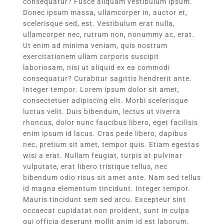
consequatur? Fusce aliquam vestibulum ipsum.
Donec ipsum massa, ullamcorper in, auctor et,
scelerisque sed, est. Vestibulum erat nulla,
ullamcorper nec, rutrum non, nonummy ac, erat.
Ut enim ad minima veniam, quis nostrum
exercitationem ullam corporis suscipit
laboriosam, nisi ut aliquid ex ea commodi
consequatur? Curabitur sagittis hendrerit ante.
Integer tempor. Lorem ipsum dolor sit amet,
consectetuer adipiscing elit. Morbi scelerisque
luctus velit. Duis bibendum, lectus ut viverra
rhoncus, dolor nunc faucibus libero, eget facilisis
enim ipsum id lacus. Cras pede libero, dapibus
nec, pretium sit amet, tempor quis. Etiam egestas
wisi a erat. Nullam feugiat, turpis at pulvinar
vulputate, erat libero tristique tellus, nec
bibendum odio risus sit amet ante. Nam sed tellus
id magna elementum tincidunt. Integer tempor.
Mauris tincidunt sem sed arcu. Excepteur sint
occaecat cupidatat non proident, sunt in culpa
qui officia deserunt mollit anim id est laborum.