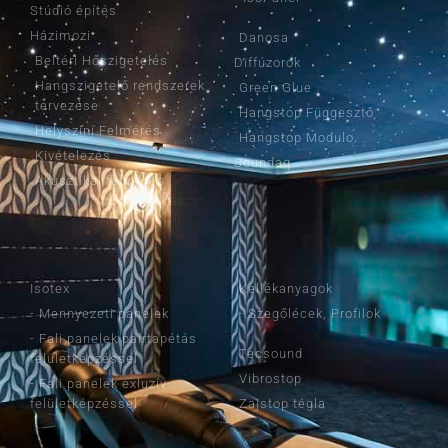
Stúdió építés
Házimozi
Danosa
Beltéri Hőszigetelés
Diffúzorok
Hangszigetelő rendszerek
Green Glue
tervezése
Hangstop Függesztő
Helyszíni Felmérés
Hangstop Modulo
Kivételezés
Soundaq
Akusztikai felmérés
TERMÉKEINK
TERMÉKEINK
Isotex
Kellékanyagok
- Mennyezeti panelek
- Szegőlécek, Profilok
- Fali panelek paírtapétás
Tecsound
felületképzéssel
Vibrostop
- Fali panelek exluzív
felületképzéssel
Zajstop tégla