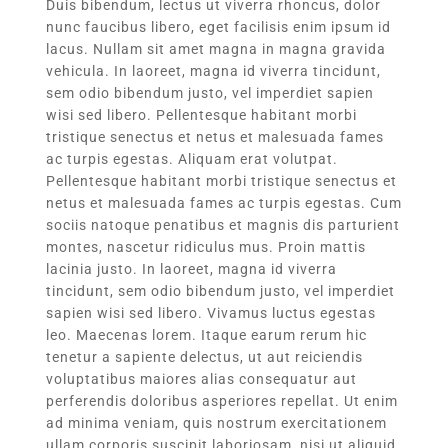
Duis bibendum, lectus ut viverra rhoncus, dolor
nunc faucibus libero, eget facilisis enim ipsum id
lacus. Nullam sit amet magna in magna gravida
vehicula. In laoreet, magna id viverra tincidunt,
sem odio bibendum justo, vel imperdiet sapien
wisi sed libero. Pellentesque habitant morbi
tristique senectus et netus et malesuada fames
ac turpis egestas. Aliquam erat volutpat.
Pellentesque habitant morbi tristique senectus et
netus et malesuada fames ac turpis egestas. Cum
sociis natoque penatibus et magnis dis parturient
montes, nascetur ridiculus mus. Proin mattis
lacinia justo. In laoreet, magna id viverra
tincidunt, sem odio bibendum justo, vel imperdiet
sapien wisi sed libero. Vivamus luctus egestas
leo. Maecenas lorem. Itaque earum rerum hic
tenetur a sapiente delectus, ut aut reiciendis
voluptatibus maiores alias consequatur aut
perferendis doloribus asperiores repellat. Ut enim
ad minima veniam, quis nostrum exercitationem
ullam corporis suscipit laboriosam, nisi ut aliquid