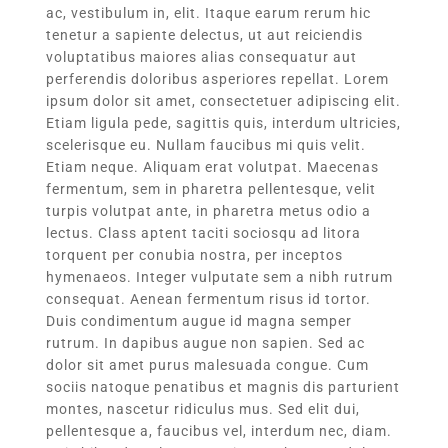
ac, vestibulum in, elit. Itaque earum rerum hic
tenetur a sapiente delectus, ut aut reiciendis
voluptatibus maiores alias consequatur aut
perferendis doloribus asperiores repellat. Lorem
ipsum dolor sit amet, consectetuer adipiscing elit.
Etiam ligula pede, sagittis quis, interdum ultricies,
scelerisque eu. Nullam faucibus mi quis velit.
Etiam neque. Aliquam erat volutpat. Maecenas
fermentum, sem in pharetra pellentesque, velit
turpis volutpat ante, in pharetra metus odio a
lectus. Class aptent taciti sociosqu ad litora
torquent per conubia nostra, per inceptos
hymenaeos. Integer vulputate sem a nibh rutrum
consequat. Aenean fermentum risus id tortor.
Duis condimentum augue id magna semper
rutrum. In dapibus augue non sapien. Sed ac
dolor sit amet purus malesuada congue. Cum
sociis natoque penatibus et magnis dis parturient
montes, nascetur ridiculus mus. Sed elit dui,
pellentesque a, faucibus vel, interdum nec, diam.