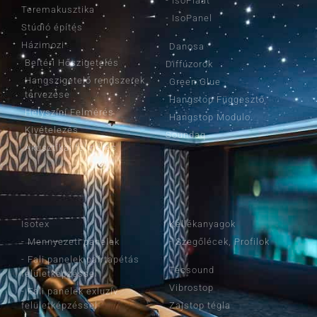
- IsoPlaat
Teremakusztika
- IsoPanel
Stúdió építés
Házimozi
Danosa
Beltéri Hőszigetelés
Diffúzorok
Hangszigetelő rendszerek
Green Glue
tervezése
Hangstop Függesztő
Helyszíni Felmérés
Hangstop Modulo
Kivételezés
Soundaq
Akusztikai felmérés
TERMÉKEINK
TERMÉKEINK
Isotex
Kellékanyagok
- Mennyezeti panelek
- Szegőlécek, Profilok
- Fali panelek paírtapétás
Tecsound
felületképzéssel
Vibrostop
- Fali panelek exluzív
felületképzéssel
Zajstop tégla