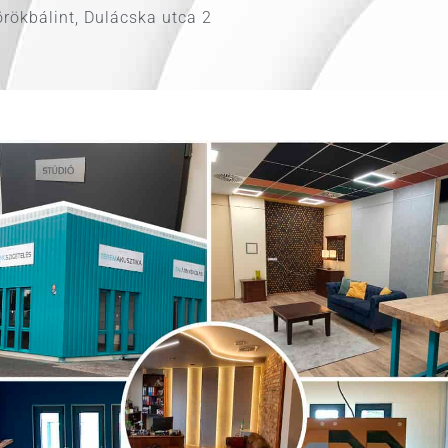
rökbálint, Dulácska utca 2