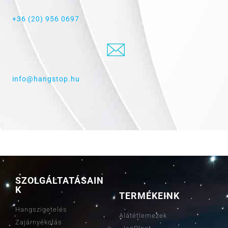
+36 (20) 956 0697
info@hangstop.hu
SZOLGÁLTATÁSAIN
K
TERMÉKEINK
Hangszigetelés
Alátétlemezek
Zajárnyékolás