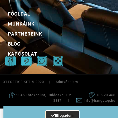
FŐOLDAL
MUNKÁINK
PARTNEREINK
BLOG
KAPCSOLAT
OTTOFFICE KFT © 2020 | Adatvédelem
2045 Törökbálint, Dulácska u. 2. |
+36 20 453
8337 |
info@hangstop.hu
Elfogadom