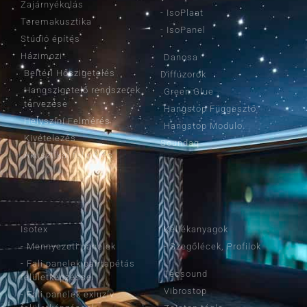
Zajárnyékolás
- IsoPlaat
Teremakusztika
- IsoPanel
Stúdió építés
Házimozi
Danosa
Beltéri Hőszigetelés
Diffúzorok
Hangszigetelő rendszerek
Green Glue
tervezése
Hangstop Függesztő
Helyszíni Felmérés
Hangstop Modulo
Kivételezés
Soundaq
Akusztikai felmérés
TERMÉKEINK
TERMÉKEINK
Isotex
Kellékanyagok
- Mennyezeti panelek
- Szegőlécek, Profilok
- Fali panelek paírtapétás
Tecsound
felületképzéssel
Vibrostop
- Fali panelek exluzív