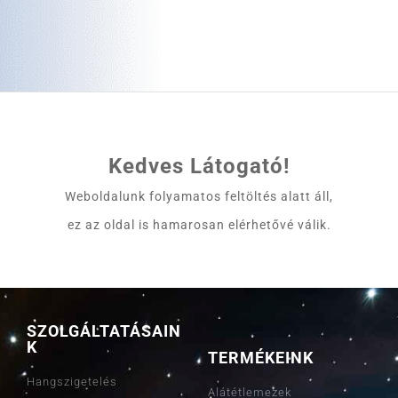
Kedves Látogató!
Weboldalunk folyamatos feltöltés alatt áll,
ez az oldal is hamarosan elérhetővé válik.
SZOLGÁLTATÁSAIN
K
TERMÉKEINK
Hangszigetelés
Alátétlemezek